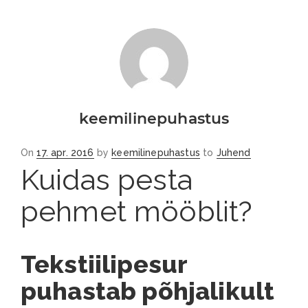
keemilinepuhastus
Posted
On
17. apr. 2016
by
keemilinepuhastus
to
Juhend
on
Kuidas pesta
pehmet mööblit?
Tekstiilipesur
puhastab põhjalikult