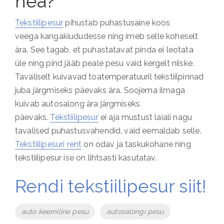
hea?
Tekstiilipesur
pihustab puhastusaine koos
veega kangakiududesse ning imeb selle koheselt
ära. See tagab, et puhastatavat pinda ei leotata
üle ning pind jääb peale pesu vaid kergelt niiske.
Tavaliselt kuivavad toatemperatuuril tekstiilpinnad
juba järgmiseks päevaks ära. Soojema ilmaga
kuivab autosalong ära järgmiseks
päevaks.
Tekstiilipesur
ei aja mustust laiali nagu
tavalised puhastusvahendid, vaid eemaldab selle.
Tekstiilipesuri rent
on odav ja taskukohane ning
tekstiilipesur ise on lihtsasti kasutatav.
Rendi tekstiilipesur siit!
Tags
auto keemiline pesu
autosalongi pesu