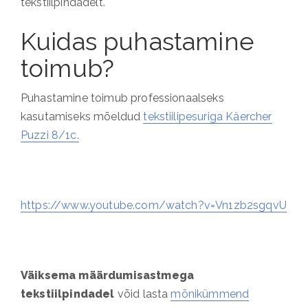
tekstiilpindadelt.
Kuidas puhastamine
toimub?
Puhastamine toimub professionaalseks
kasutamiseks mõeldud
tekstiilipesuriga Käercher
Puzzi 8/1c.
https://www.youtube.com/watch?v=Vn1zb2sgqvU
Väiksema määrdumisastmega
tekstiilpindadel
võid lasta
mõnikümmend