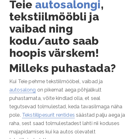
Teie
autosalongi
,
tekstiilmööbli ja
vaibad ning
kodu/auto saab
hoopis värskem!
Milleks puhastada?
Kui Teie pehme tekstiilmööbel, vaibad ja
autosalong
on pikemat aega põhjalikult
puhastamata, võite kindlad olla, et seal
tegutsevad tolmulestad, keda tavasilmaga näha
pole.
Tekstiilipesurit rentides
säästad palju aega ja
raha, sest saad tolmulestadest lahti nii koduses
majapidamises kui ka autos olevatelt