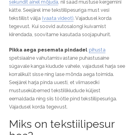
sekundit ainel mõjuda
, nii saad mustuse kergemini
kätte. Seejärel ime tekstiilipesuriga must vesi
tekstiilist välja
(vaata videot)
. Vajadusel korda
tegevust. Kui soovid autosalongi kuivamist
kiirendada, soovitame kasutada soojapuhurit.
Pikka aega pesemata pindadel
pihusta
spetsiaalne vahutamisvastane puhastusaine
sügavale kanga kiudude vahele, vajadusel harja see
korralikult sisse ning lase mõnda aega toimida.
Seejärel harja pinda uuesti, et viimasedki
mustusekübemed tekstiilikiudude küljest
eemaldada ning siis töötle pind tekstiilipesuriga.
Vajadusel korda tegevust.
Miks on tekstiilipesur