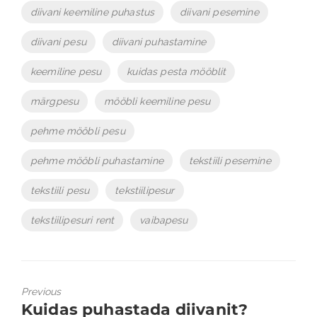
diivani keemiline puhastus
diivani pesemine
diivani pesu
diivani puhastamine
keemiline pesu
kuidas pesta mööblit
märgpesu
mööbli keemiline pesu
pehme mööbli pesu
pehme mööbli puhastamine
tekstiili pesemine
tekstiili pesu
tekstiilipesur
tekstiilipesuri rent
vaibapesu
Previous
Previous
Kuidas puhastada diivanit?