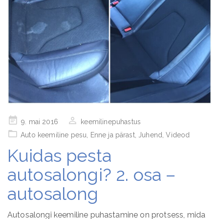
Posted
9. mai 2016
keemilinepuhastus
on
Auto keemiline pesu
,
Enne ja pärast
,
Juhend
,
Videod
Kuidas pesta
autosalongi? 2. osa –
autosalong
Autosalongi keemiline puhastamine on protsess, mida