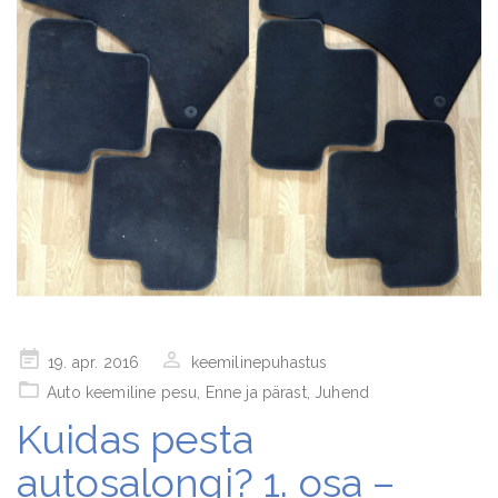
Posted
19. apr. 2016
keemilinepuhastus
on
Auto keemiline pesu
,
Enne ja pärast
,
Juhend
Kuidas pesta
autosalongi? 1. osa –