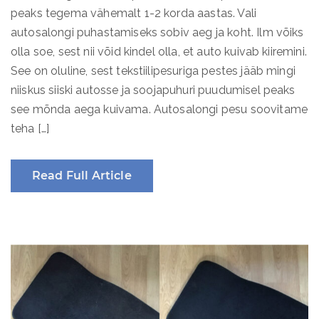
peaks tegema vähemalt 1-2 korda aastas. Vali
autosalongi puhastamiseks sobiv aeg ja koht. Ilm võiks
olla soe, sest nii võid kindel olla, et auto kuivab kiiremini.
See on oluline, sest tekstiilipesuriga pestes jääb mingi
niiskus siiski autosse ja soojapuhuri puudumisel peaks
see mõnda aega kuivama. Autosalongi pesu soovitame
teha […]
Read Full Article