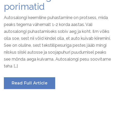
porimatid
Autosalongi keemiline puhastamine on protsess, mida
peaks tegema vähemalt 1-2 korda aastas. Vali
autosalongi puhastamiseks sobiv aeg ja koht. Ilm võiks
olla soe, sest nii võid kindel olla, et auto kuivab kiiremini.
See on oluline, sest tekstiilipesuriga pestes jääb mingi
niiskus siiski autosse ja soojapuhuri puudumisel peaks
see mõnda aega kuivama. Autosalongi pesu soovitame
teha […]
Read Full Article