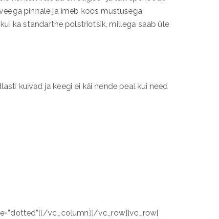
os veega pinnale ja imeb koos mustusega
kui ka standartne polstriotsik, millega saab üle
sti kuivad ja keegi ei käi nende peal kui need
le=”dotted”][/vc_column][/vc_row][vc_row]