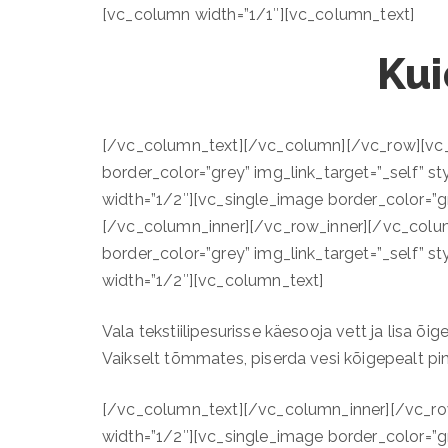
[vc_column width=”1/1″][vc_column_text]
Kui
[/vc_column_text][/vc_column][/vc_row][vc_
border_color=”grey” img_link_target=”_self” s
width=”1/2″][vc_single_image border_color=”gr
[/vc_column_inner][/vc_row_inner][/vc_colum
border_color=”grey” img_link_target=”_self” s
width=”1/2″][vc_column_text]
Vala tekstiilipesurisse käesooja vett ja lisa õi
Vaikselt tõmmates, piserda vesi kõigepealt pinn
[/vc_column_text][/vc_column_inner][/vc_ro
width=”1/2″][vc_single_image border_color=”gr