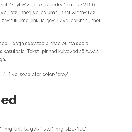
_self” style=”vc_box_rounded” image=”2166″
[vc_row_inner][vc_column_inner width=”1/2″]
ze=”full” img_link_large=””][/vc_column_inner]
lada. Tootja soovitab pinnad puhta sooja
kasutasid. Tekstiilpinnad kuivavad sõltuvalt
ga.
/1″][vc_separator color=”grey”
med
img_link_target=”_self” img_size=”full”