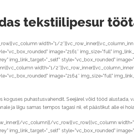
das tekstiilipesur töö
row][vc_column width=”1/2″][vc_row_inner][vc_column_inne
tyle=”vc_box_rounded” image=”2161″ img_size=”full” img_lin
ey” img_link_target=”_self” style=”vc_box_rounded” image=”2
n][vc_column width=”1/2″][vc_row_inner][vc_column_inner 
tyle=”vc_box_rounded” image=”2164″ img_size=”full” img_lin
ges koguses puhastusvahendit. Seejärel võid tööd alustada, vaj
ale ja liigu samas tempos tagasi nii, et päästikut alle ei hoi
w_inner][/vc_column][/vc_row][vc_row][vc_column width=”
ey” img_link_target=”_self” style=”vc_box_rounded” image=”2