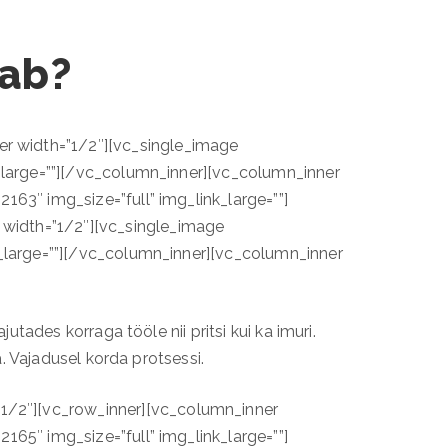
tab?
r width=”1/2″][vc_single_image
k_large=””][/vc_column_inner][vc_column_inner
163″ img_size=”full” img_link_large=””]
width=”1/2″][vc_single_image
k_large=””][/vc_column_inner][vc_column_inner
utades korraga tööle nii pritsi kui ka imuri.
a. Vajadusel korda protsessi.
1/2″][vc_row_inner][vc_column_inner
165″ img_size=”full” img_link_large=””]