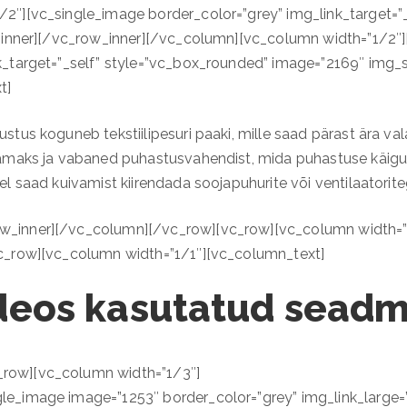
2″][vc_single_image border_color=”grey” img_link_target=”
n_inner][/vc_row_inner][/vc_column][vc_column width=”1/2″]
_target=”_self” style=”vc_box_rounded” image=”2169″ img_si
t]
stus koguneb tekstiilipesuri paaki, mille saad pärast ära va
amaks ja vabaned puhastusvahendist, mida puhastuse käigus 
l saad kuivamist kiirendada soojapuhurite või ventilaatorite
_inner][/vc_column][/vc_row][vc_row][vc_column width=”1
vc_row][vc_column width=”1/1″][vc_column_text]
deos kasutatud sead
row][vc_column width=”1/3″]
_image image=”1253″ border_color=”grey” img_link_large=”” 