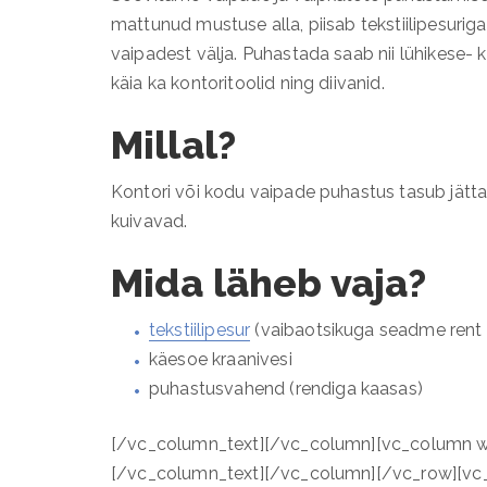
mattunud mustuse alla, piisab tekstiilipesuri
vaipadest välja. Puhastada saab nii lühikese- k
käia ka kontoritoolid ning diivanid.
Millal?
Kontori või kodu vaipade puhastus tasub jätta 
kuivavad.
Mida läheb vaja?
tekstiilipesur
(vaibaotsikuga seadme ren
käesoe kraanivesi
puhastusvahend (rendiga kaasas)
[/vc_column_text][/vc_column][vc_column wi
[/vc_column_text][/vc_column][/vc_row][vc_r