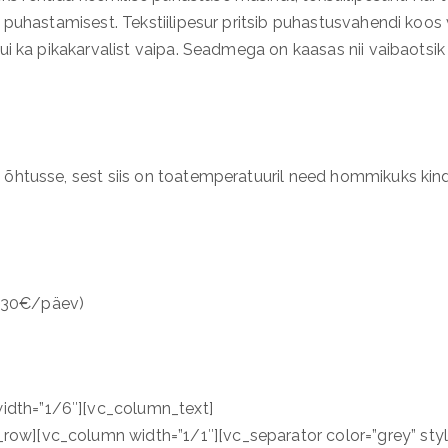
ga puhastamisest. Tekstiilipesur pritsib puhastusvahendi ko
ui ka pikakarvalist vaipa. Seadmega on kaasas nii vaibaotsik 
õhtusse, sest siis on toatemperatuuril need hommikuks kindla
t 30€/päev)
dth=”1/6″][vc_column_text]
ow][vc_column width=”1/1″][vc_separator color=”grey” sty