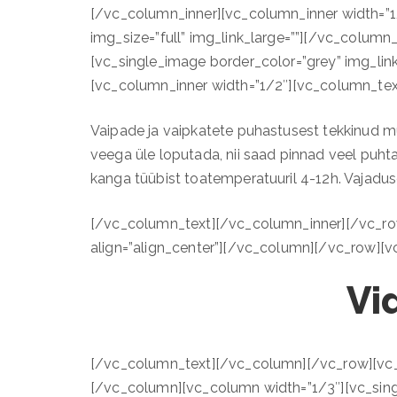
[/vc_column_inner][vc_column_inner width=”1/
img_size=”full” img_link_large=””][/vc_colum
[vc_single_image border_color=”grey” img_link
[vc_column_inner width=”1/2″][vc_column_tex
Vaipade ja vaipkatete puhastusest tekkinud mu
veega üle loputada, nii saad pinnad veel puht
kanga tüübist toatemperatuuril 4-12h. Vajaduse
[/vc_column_text][/vc_column_inner][/vc_row
align=”align_center”][/vc_column][/vc_row][
Vi
[/vc_column_text][/vc_column][/vc_row][vc_
[/vc_column][vc_column width=”1/3″][vc_single