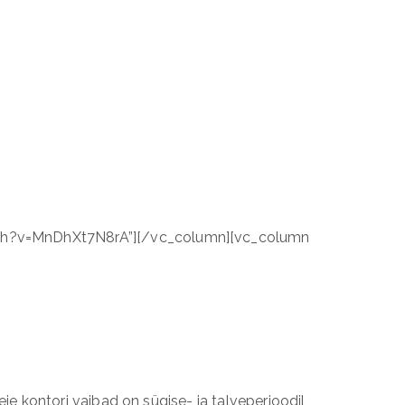
tch?v=MnDhXt7N8rA”][/vc_column][vc_column
ie kontori vaibad on sügise- ja talveperioodil