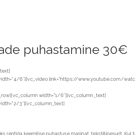
ipade puhastamine 30€
text]
idth=”4/6″][vc_video link=”https://www.youtube.com/wa
row][vc_column width=”1/6″][vc_column_text]
dth=”2/3″][vc_column_text]
rentida keemilise puhastuse masinat, tekstiilipesurit. Kui te