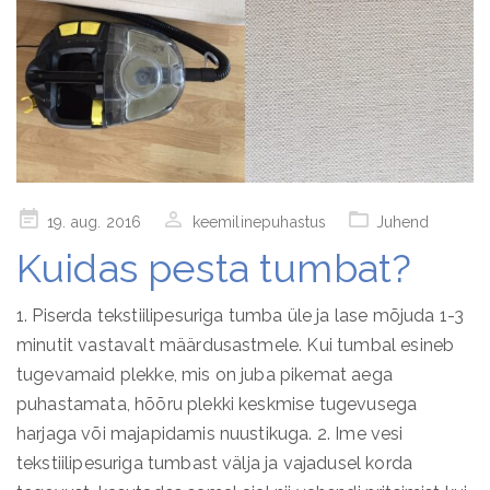
Posted
19. aug. 2016
keemilinepuhastus
Juhend
on
Kuidas pesta tumbat?
1. Piserda tekstiilipesuriga tumba üle ja lase mõjuda 1-3
minutit vastavalt määrdusastmele. Kui tumbal esineb
tugevamaid plekke, mis on juba pikemat aega
puhastamata, hõõru plekki keskmise tugevusega
harjaga või majapidamis nuustikuga. 2. Ime vesi
tekstiilipesuriga tumbast välja ja vajadusel korda