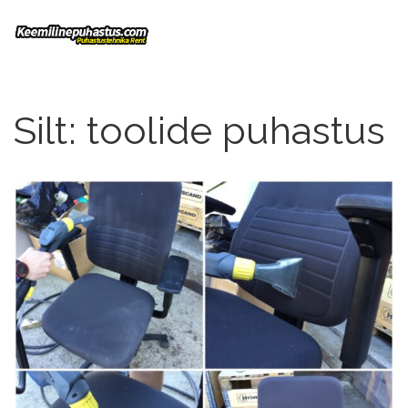
Silt:
toolide puhastus