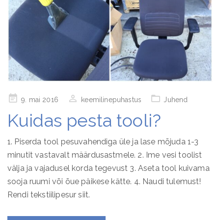
Posted
9. mai 2016
keemilinepuhastus
Juhend
on
Kuidas pesta tooli?
1. Piserda tool pesuvahendiga üle ja lase mõjuda 1-3
minutit vastavalt määrdusastmele. 2. Ime vesi toolist
välja ja vajadusel korda tegevust 3. Aseta tool kuivama
sooja ruumi või õue päikese kätte. 4. Naudi tulemust!
Rendi tekstiilipesur siit.