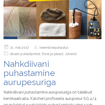
Posted
21. mai 2017
keemilinepuhastus
on
diivani puhastamine
,
Enne ja pärast
,
Juhend
Nahkdiivani
puhastamine
aurupesuriga
Nahkdiivani puhastamine aurupesuriga on täielikult
kemikaalivaba. Kärcheri profiseeria aurupesur SG 4/4
on mõeldud suurköökide puhastamiseks ning saab