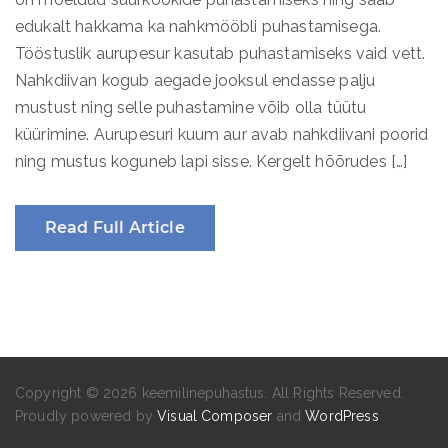
edukalt hakkama ka nahkmööbli puhastamisega.
Tööstuslik aurupesur kasutab puhastamiseks vaid vett.
Nahkdiivan kogub aegade jooksul endasse palju
mustust ning selle puhastamine võib olla tüütu
küürimine. Aurupesuri kuum aur avab nahkdiivani poorid
ning mustus koguneb lapi sisse. Kergelt hõõrudes […]
Read Full Article
Copyright © 2026 keemilinepuhastus. All Rights Reserved.
Proudly powered by
Visual Composer
and
WordPress