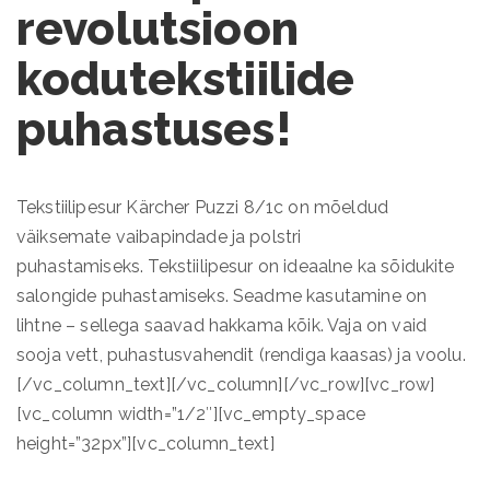
revolutsioon
kodutekstiilide
puhastuses!
Tekstiilipesur Kärcher Puzzi 8/1c on mõeldud
väiksemate vaibapindade ja polstri
puhastamiseks. Tekstiilipesur on ideaalne ka sõidukite
salongide puhastamiseks. Seadme kasutamine on
lihtne – sellega saavad hakkama kõik. Vaja on vaid
sooja vett, puhastusvahendit (rendiga kaasas) ja voolu.
[/vc_column_text][/vc_column][/vc_row][vc_row]
[vc_column width=”1/2″][vc_empty_space
height=”32px”][vc_column_text]