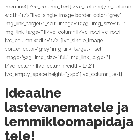
imemine).[/vc_column_text][/vc_column][vc_column
width=”1/2″][vc_single_image border_color=”grey”
img_link_target=”_self” image=”1093″ img_size=”full”
img_link_large=””][/vc_column][/vc_row][vc_row]
[vc_column width=”1/2″][vc_single_image
border_color=”grey” img_link_target=”_self”
image=”523″ img_size=”full” img_link_large=””]
[/vc_column][vc_column width=”1/2″]
[vc_empty_space height=”32px”][vc_column_text]
Ideaalne
lastevanematele ja
lemmikloomapidaja
tele!