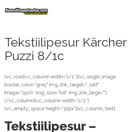
Tekstiilipesur Kärcher
Puzzi 8/1c
[vc_row][vc_column width=”1/2″][vc_single_image
border_color=”grey” img_link_target=”_self”
image=”1900″ img_size=”full” img_link_large=””]
[/vc_column][vc_column width=”1/2″]
[vc_empty_space height=”32px”][vc_column_text]
Tekstiilipesur –