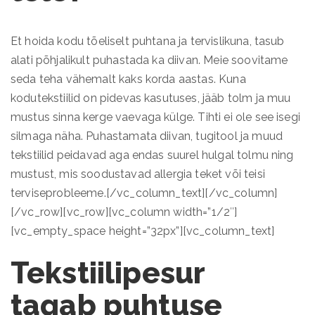
Et hoida kodu tõeliselt puhtana ja tervislikuna, tasub
alati põhjalikult puhastada ka diivan. Meie soovitame
seda teha vähemalt kaks korda aastas. Kuna
kodutekstiilid on pidevas kasutuses, jääb tolm ja muu
mustus sinna kerge vaevaga külge. Tihti ei ole see isegi
silmaga näha. Puhastamata diivan, tugitool ja muud
tekstiilid peidavad aga endas suurel hulgal tolmu ning
mustust, mis soodustavad allergia teket või teisi
terviseprobleeme.[/vc_column_text][/vc_column]
[/vc_row][vc_row][vc_column width=”1/2″]
[vc_empty_space height=”32px”][vc_column_text]
Tekstiilipesur
tagab puhtuse