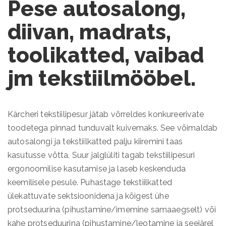
Pese autosalong,
diivan, madrats,
toolikatted, vaibad
jm tekstiilmööbel.
Kärcheri tekstiilipesur jätab võrreldes konkureerivate
toodetega pinnad tunduvalt kuivemaks. See võimaldab
autosalongi ja tekstiilkatted palju kiiremini taas
kasutusse võtta. Suur jalglüliti tagab tekstiilipesuri
ergonoomilise kasutamise ja laseb keskenduda
keemilisele pesule. Puhastage tekstiilkatted
ülekattuvate sektsioonidena ja kõigest ühe
protseduurina (pihustamine/imemine samaaegselt) või
kahe protseduurina (pihustamine/leotamine ja seejärel