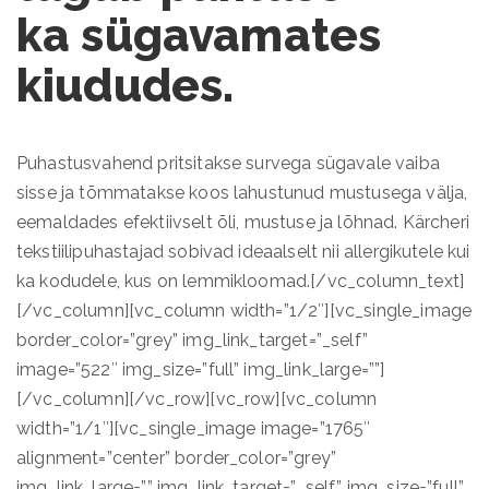
ka sügavamates
kiududes.
Puhastusvahend pritsitakse survega sügavale vaiba
sisse ja tõmmatakse koos lahustunud mustusega välja,
eemaldades efektiivselt õli, mustuse ja lõhnad. Kärcheri
tekstiilipuhastajad sobivad ideaalselt nii allergikutele kui
ka kodudele, kus on lemmikloomad.[/vc_column_text]
[/vc_column][vc_column width=”1/2″][vc_single_image
border_color=”grey” img_link_target=”_self”
image=”522″ img_size=”full” img_link_large=””]
[/vc_column][/vc_row][vc_row][vc_column
width=”1/1″][vc_single_image image=”1765″
alignment=”center” border_color=”grey”
img_link_large=”” img_link_target=”_self” img_size=”full”